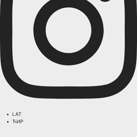
LAT
ЋИР