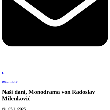
.
read more
Naši dani, Monodrama von Radoslav
Milenković
05/11/2025