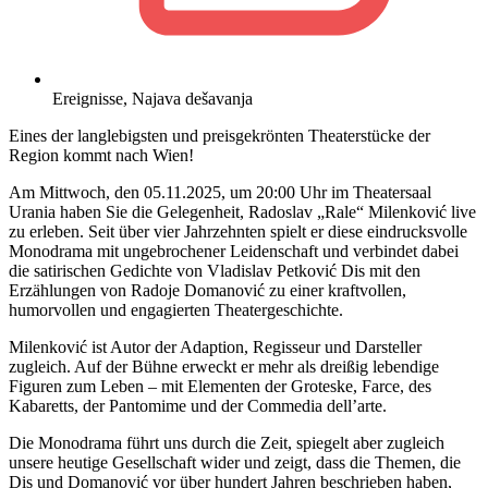
Ereignisse
,
Najava dešavanja
Eines der langlebigsten und preisgekrönten Theaterstücke der
Region kommt nach Wien!
Am Mittwoch, den 05.11.2025, um 20:00 Uhr im Theatersaal
Urania haben Sie die Gelegenheit, Radoslav „Rale“ Milenković live
zu erleben. Seit über vier Jahrzehnten spielt er diese eindrucksvolle
Monodrama mit ungebrochener Leidenschaft und verbindet dabei
die satirischen Gedichte von Vladislav Petković Dis mit den
Erzählungen von Radoje Domanović zu einer kraftvollen,
humorvollen und engagierten Theatergeschichte.
Milenković ist Autor der Adaption, Regisseur und Darsteller
zugleich. Auf der Bühne erweckt er mehr als dreißig lebendige
Figuren zum Leben – mit Elementen der Groteske, Farce, des
Kabaretts, der Pantomime und der Commedia dell’arte.
Die Monodrama führt uns durch die Zeit, spiegelt aber zugleich
unsere heutige Gesellschaft wider und zeigt, dass die Themen, die
Dis und Domanović vor über hundert Jahren beschrieben haben,