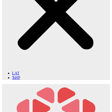
LAT
ЋИР