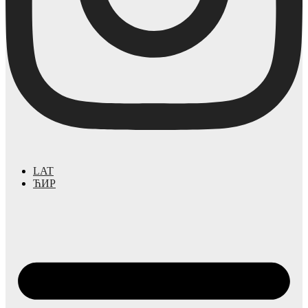
LAT
ЋИР