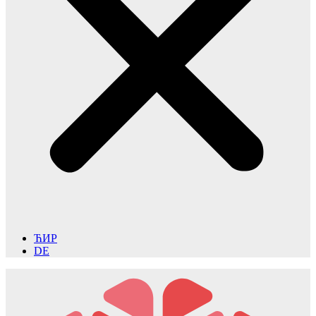
ЋИР
DE