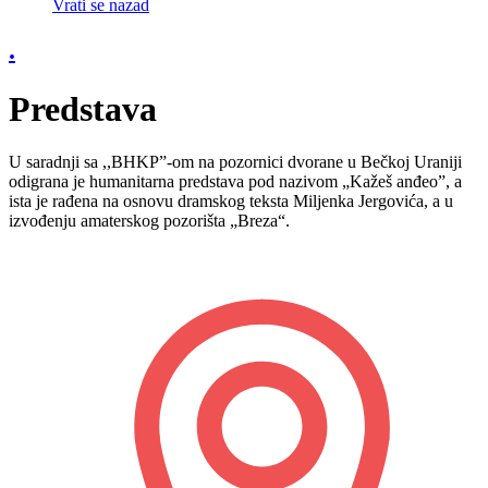
Vrati se nazad
.
Predstava
U saradnji sa ,,BHKP”-om na pozornici dvorane u Bečkoj Uraniji
odigrana je humanitarna predstava pod nazivom „Kažeš anđeo”, a
ista je rađena na osnovu dramskog teksta Miljenka Jergovića, a u
izvođenju amaterskog pozorišta „Breza“.