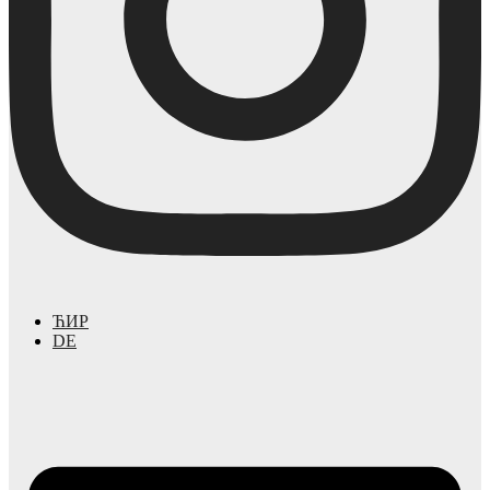
ЋИР
DE