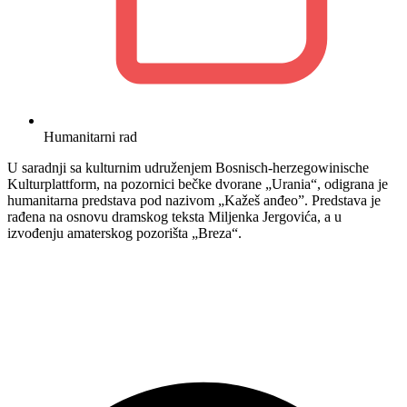
Humanitarni rad
U saradnji sa kulturnim udruženjem Bosnisch-herzegowinische
Kulturplattform, na pozornici bečke dvorane „Urania“, odigrana je
humanitarna predstava pod nazivom „Kažeš anđeo”. Predstava je
rađena na osnovu dramskog teksta Miljenka Jergovića, a u
izvođenju amaterskog pozorišta „Breza“.