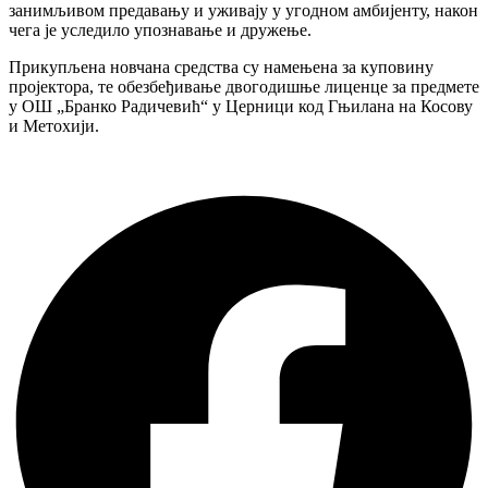
занимљивом предавању и уживају у угодном амбијенту, након
чега је уследило упознавање и дружење.
Прикупљена новчана средства су намењена за куповину
пројектора, те обезбеђивање двогодишње лиценце за предмете
у ОШ „Бранко Радичевић“ у Церници код Гњилана на Косову
и Метохији.