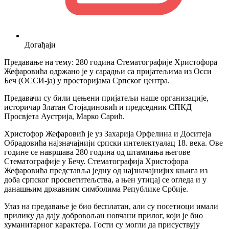
Догађаји
Предавање на тему: 280 година Стематографије Христофора
Жефаровића одржано је у сарадњи са пријатељима из Осси
Беч (ОССИ-ја) у просторијама Српског центра.
Предавачи су били цењени пријатељи наше организације,
историчар Златан Стојадиновић и председник СПКД
Просвјета Аустрија, Марко Сарић.
Христофор Жефаровић је уз Захарија Орфелина и Доситеја
Обрадовића најзначајнији српски интелектуалац 18. века. Ове
године се навршава 280 година од штампања његове
Стематографије у Бечу. Стематографија Христофора
Жефаровића представља једну од најзначајнијих књига из
доба српског просветитељства, а њен утицај се огледа и у
данашњим државним симболима Републике Србије.
Улаз на предавање је био бесплатан, али су посетиоци имали
прилику да дају добровољан новчани прилог, који је био
хуманитарног карактера. Гости су могли да присуствују