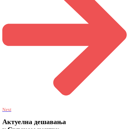
Next
Aктуелна дешавања