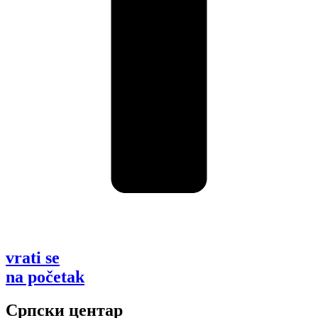
vrati se
na početak
Српски центар