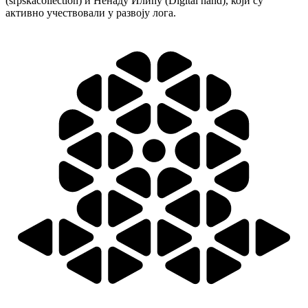
(srpskacollection) и Ненаду Илићу (Digital hand), који су
активно учествовали у развоју лога.