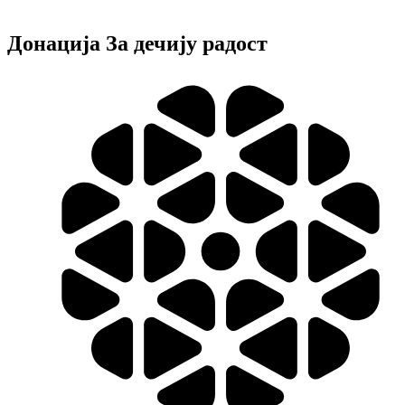
Донација За дечију радост