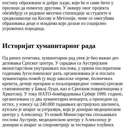
постану образовани и добри људи, који ће и сами бити у
прилици да помогну другима. У оквиру овог пројекта
обезбеђују се редовне месечне стипендије за студенте и
средњошколце на Косову и Метохији, чиме се омогућава
образовања деци и младима који долазе из социјално
угрожених породица.
Историјат хуманитарног рада
Од раних почетака, хуманитарни рад увек је био важан део
деловања Српског центра. У сарадњи са Аустријским
министарством унутрашњих послова, у првим послератним
годинама Југословенског рата, организована је и послата
хуманитарна помоћ (у виду школске опреме, болничких
кревета, дечије прехране и пољопривредног семена) српском
становништву у Бањој Луци, као и Српским повратницима у
Хрватској. У току НАТО-бомбардовања Србије 1999. године,
организована су два хуманитарна концерта, а приходом од
истих, у износу од 240.000 тадашњих аустријских шилинга,
купљен је апарат за ултразвук, који је дониран медицинском
центру у Алексинцу. Уз помоћ Министарства спољашњих
послова Аустрије, медицинском центру у Алексинцу је
дониран и апарат за спирометрију за тестирање плућних