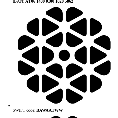
IBAN:
AT06 1400 0100 1020 5862
SWIFT code:
BAWAATWW