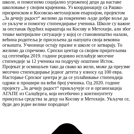
школе, и помогнемо социјално угроженој деци да наставе
школовање у својим крајевима.
Уз координацију са Рашко-
призренском и Косовско-метохијском епархијом, пројектом
„За дечију радост“ желимо да покренемо људе добре воље да
се укључе и помогну стипендирање ученика. Школе су важне
за опстанак будућих нараштаја на Косову и Метохији, али због
тешке материјалне ситуације у којој се становништво налази,
већина родитеља је присиљена да напушта своја вековна
огњишта. Учионице остају празне и школе се затварају. То
желимо да спречимо.
Српски центар са својим пријатељима
од септембра 2019. године редовно исплаћује месечне
стипендије за 12 ученика на подручју општине Исток.
Пројекат је осмишљен тако да свако ко жели, може да преузме
месечно стипендирање једног детета у износу од 100 евра.
Настојање Српског центра је да се уплаћивање стипендија
одржи и прошири на већи број ученика.
Од 2020. године
пројекту „За дечију радост“ прикључује се и организација
АГАПЕ из Салцбурга, која несебично у континуитету
прикупља средства за децу на Косову и Метохији.
Укључи се,
буди део једне велике породице!