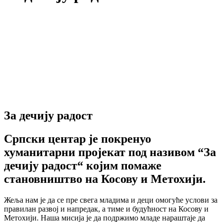
За дечију радост
Српски центар је покренуо
хуманитарни пројекат под називом “За
дечију радост“ којим помаже
становништво на Косову и Метохији.
Жеља нам је да се пре свега младима и деци омогуће услови за
правилан развој и напредак, а тиме и будућност на Косову и
Метохији. Наша мисија је да подржимо младе нараштаје да