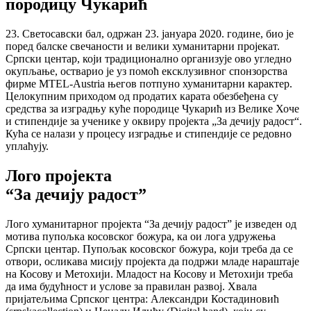
породицу Чукарић
23. Светосавски бал, одржан 23. јануара 2020. године, био је
поред балске свечаности и велики хуманитарни пројекат.
Српски центар, који традиционално организује ово угледно
окупљање, остварио је уз помоћ ексклузивног спонзорства
фирме MTEL-Austria његов потпуно хуманитарни карактер.
Целокупним приходом од продатих карата обезбеђена су
средства за изградњу куће породице Чукарић из Велике Хоче
и стипендије за ученике у оквиру пројекта „За дечију радост“.
Кућа се налази у процесу изградње и стипендије се редовно
уплаћују.
Лого пројекта
“За дечију радост”
Лого хуманитарног пројекта “За дечију радост” је изведен од
мотива пупољка косовског божура, ка ои лога удружења
Српски центар. Пупољак косовског божура, који треба да се
отвори, осликава мисију пројекта да подржи младе нараштаје
на Косову и Метохији. Младост на Косову и Метохији треба
да има будућност и услове за правилан развој.
Хвала
пријатељима Српског центра: Александри Костадиновић