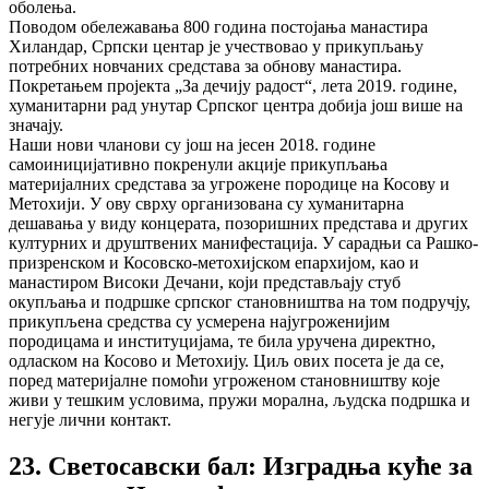
оболења.
Поводом обележавања 800 година постојања манастира
Хиландар, Српски центар је учествовао у прикупљању
потребних новчаних средстава за обнову манастира.
Покретањем пројекта „За дечију радост“, лета 2019. године,
хуманитарни рад унутар Српског центра добија још више на
значају.
Наши нови чланови су још на јесен 2018. године
самоиницијативно покренули акције прикупљања
материјалних средстава за угрожене породице на Косову и
Метохији. У ову сврху организована су хуманитарна
дешавања у виду концерата, позоришних представа и других
културних и друштвених манифестација. У сарадњи са Рашко-
призренском и Косовско-метохијском епархијом, као и
манастиром Високи Дечани, који представљају стуб
окупљања и подршке српског становништва на том подручју,
прикупљена средства су усмерена најугроженијим
породицама и институцијама, те била уручена директно,
одласком на Косово и Метохију. Циљ ових посета је да се,
поред материјалне помоћи угроженом становништву које
живи у тешким условима, пружи морална, људска подршка и
негује лични контакт.
23. Светосавски бал: Изградња куће за