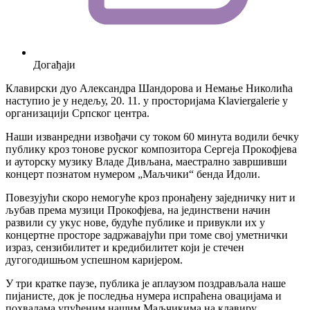
Догађаји
Клавирски дуо Александра Шандорова и Немање Николића
наступио је у недељу, 20. 11. у просторијама Klaviergalerie у
организацији Српског центра.
Наши изванредни извођачи су током 60 минута водили бечку
публику кроз тонове руског композитора Сергеја Прокофјева
и ауторску музику Владе Дивљана, маестрално завршивши
концерт познатом нумером „Маљчики“ бенда Идоли.
Повезујући скоро немогуће кроз пронађену заједничку нит и
љубав према музици Прокофјева, на јединствени начин
развили су укус нове, будуће публике и привукли их у
концертне просторе задржавајући при томе свој уметнички
израз, сензибилитет и кредибилитет који је стечен
дугогодишњом успешном каријером.
У три кратке паузе, публика је аплаузом поздрављала наше
пијанисте, док је последња нумера испраћена овацијама и
похвалама упућеним нашим Маљчикима на клавиру.