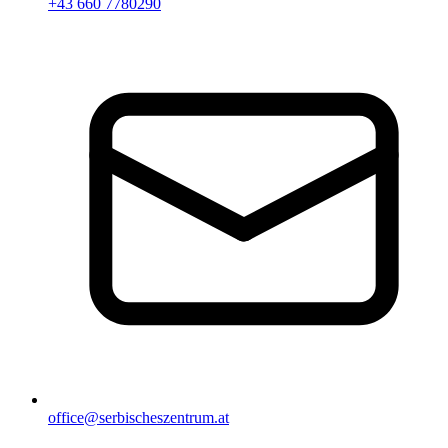
+43 660 7780290
office@serbischeszentrum.at