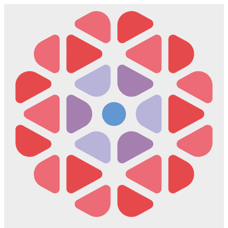
Скочите
на
садржај