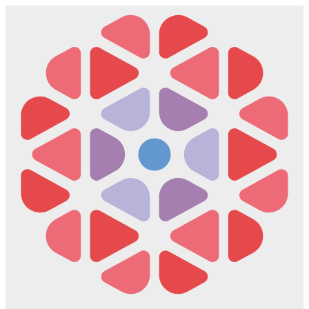
Скочите
на
садржај