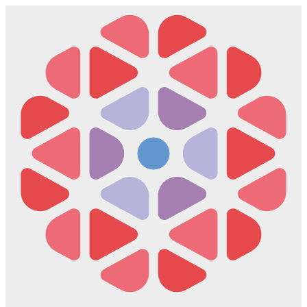
Скочите
на
садржај