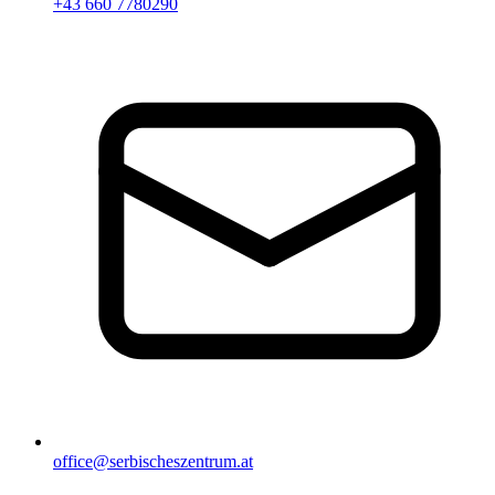
+43 660 7780290
office@serbischeszentrum.at