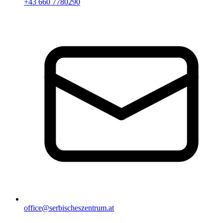
+43 660 7780290
office@serbischeszentrum.at