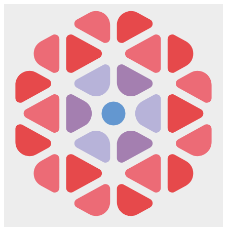
Скочите
на
садржај