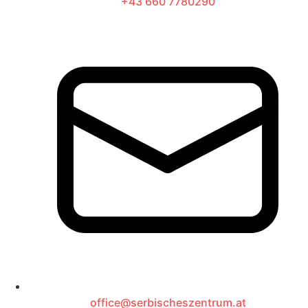
+43 660 7780290
office@serbischeszentrum.at