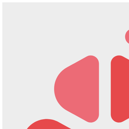
Скочите
на
садржај