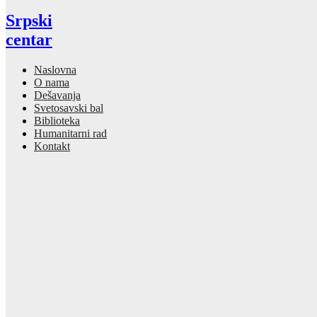
Srpski
centar
Naslovna
O nama
Dešavanja
Svetosavski bal
Biblioteka
Humanitarni rad
Kontakt