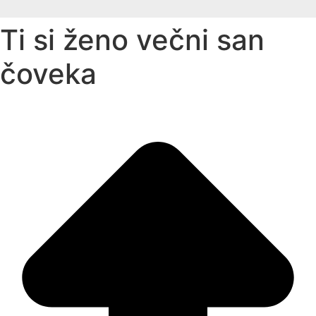
Ti si ženo večni san
čoveka