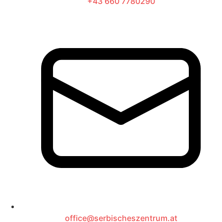
+43 660 7780290
office@serbischeszentrum.at