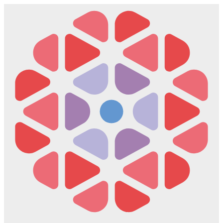
Скочите
на
садржај