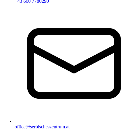
+43 660 7780290
office@serbischeszentrum.at