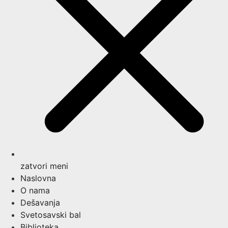
zatvori meni
Naslovna
O nama
Dešavanja
Svetosavski bal
Biblioteka