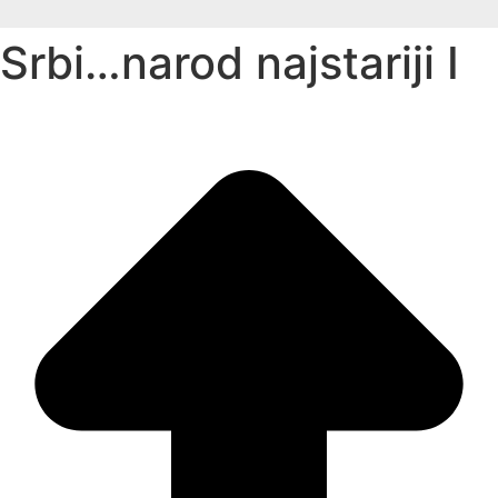
Srbi…narod najstariji I