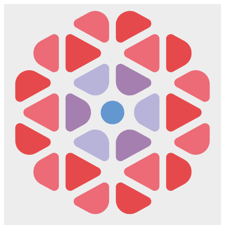
Скочите
на
садржај