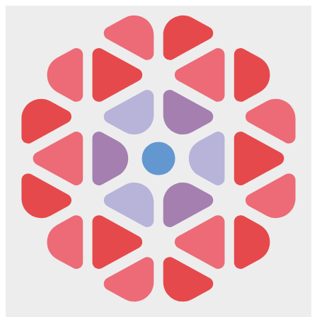
Скочите
на
садржај