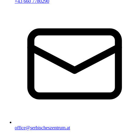
+43 660 7780290
office@serbischeszentrum.at