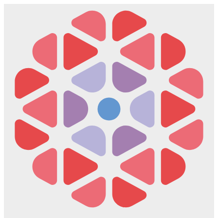
Скочите
на
садржај