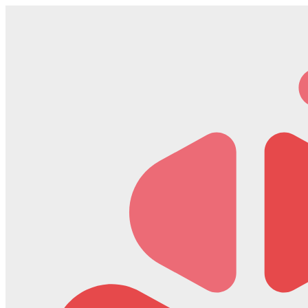
Скочите
на
садржај