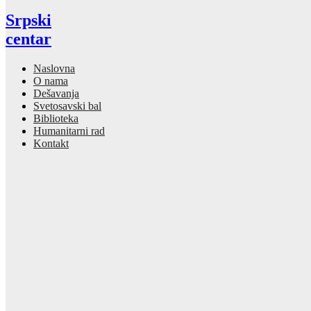
Srpski
centar
Naslovna
O nama
Dešavanja
Svetosavski bal
Biblioteka
Humanitarni rad
Kontakt