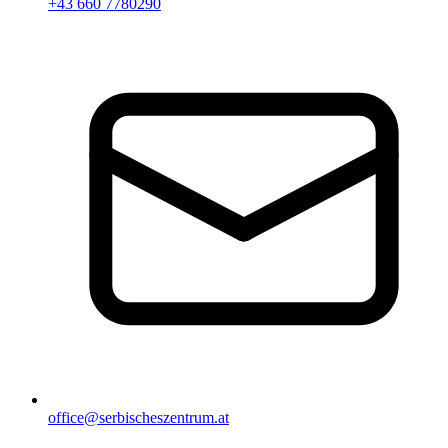
+43 660 7780290
office@serbischeszentrum.at