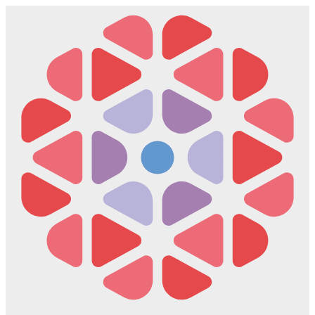
Скочите
на
садржај