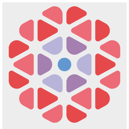
Скочите
на
садржај