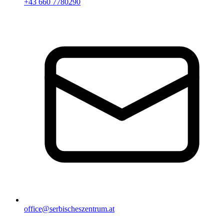
+43 660 7780290
office@serbischeszentrum.at