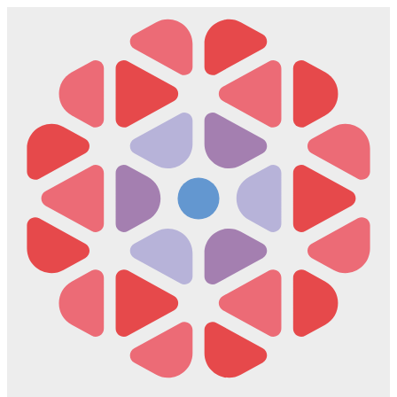
Скочите
на
садржај