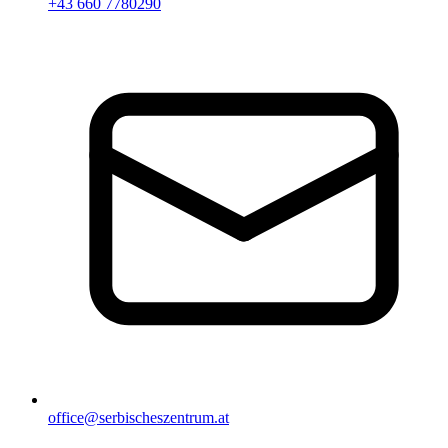
+43 660 7780290
office@serbischeszentrum.at