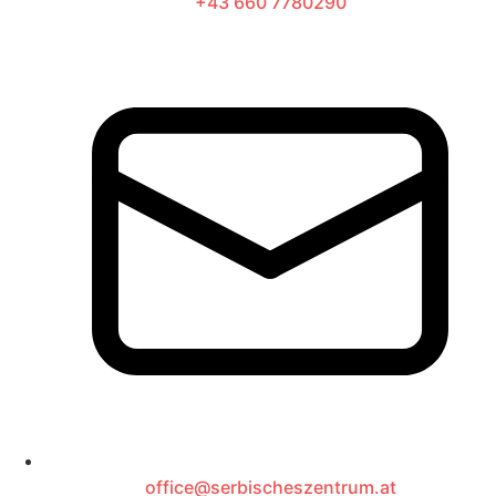
+43 660 7780290
office@serbischeszentrum.at