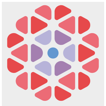
Скочите
на
садржај