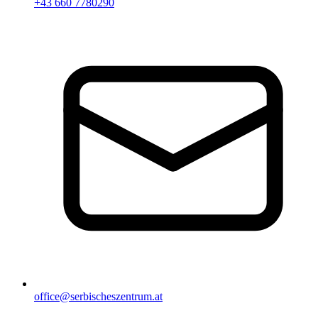
+43 660 7780290
office@serbischeszentrum.at