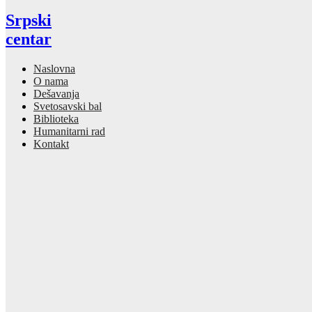
Srpski
centar
Naslovna
O nama
Dešavanja
Svetosavski bal
Biblioteka
Humanitarni rad
Kontakt