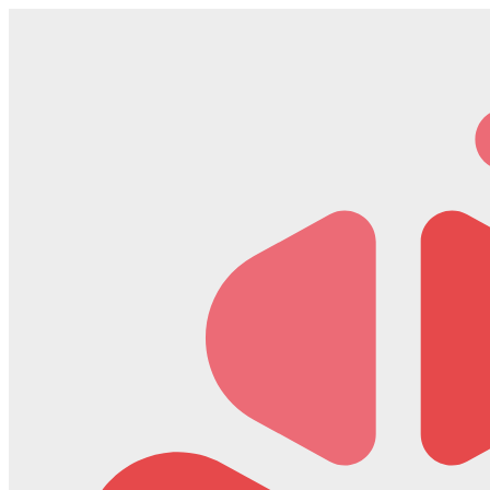
Скочите
на
садржај