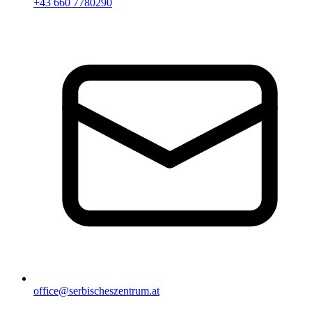
+43 660 7780290
office@serbischeszentrum.at