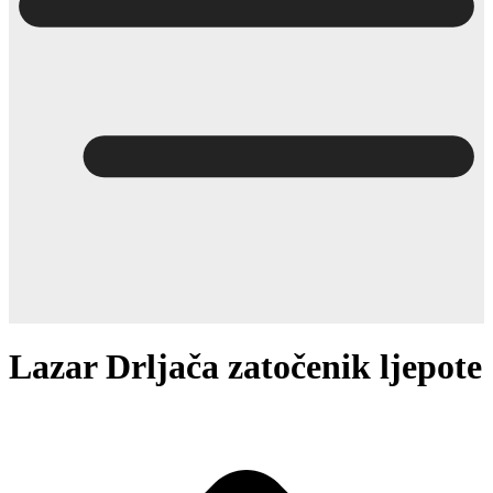
Lazar Drljača zatočenik ljepote