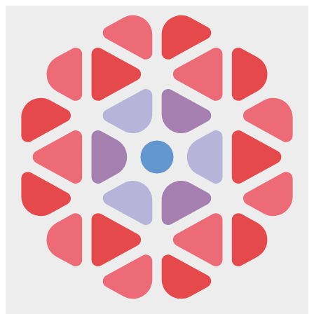
Скочите
на
садржај