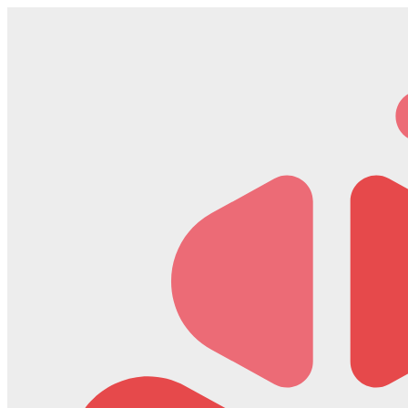
Скочите
на
садржај