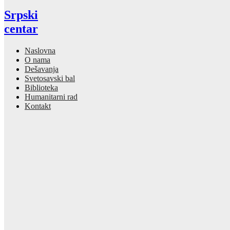
Srpski
centar
Naslovna
O nama
Dešavanja
Svetosavski bal
Biblioteka
Humanitarni rad
Kontakt