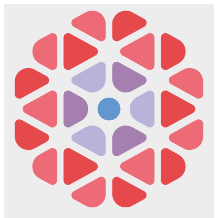
Скочите
на
садржај