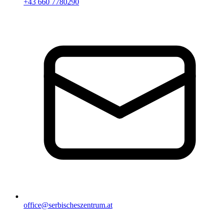
+43 660 7780290
office@serbischeszentrum.at