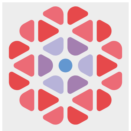
Скочите
на
садржај