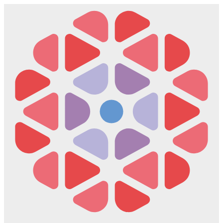
Скочите
на
садржај