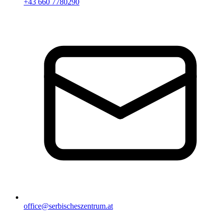
+43 660 7780290
office@serbischeszentrum.at