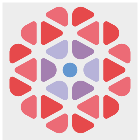
Скочите
на
садржај