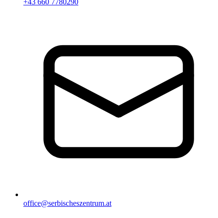
+43 660 7780290
office@serbischeszentrum.at