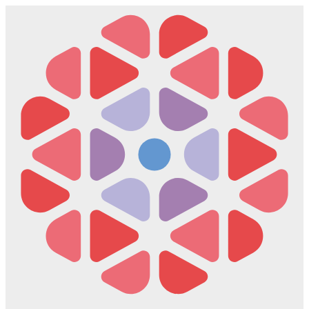
Скочите
на
садржај