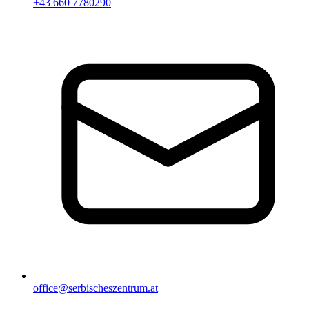
+43 660 7780290
office@serbischeszentrum.at