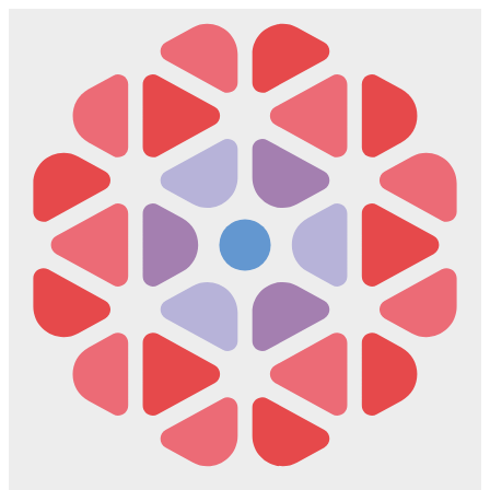
Скочите
на
садржај