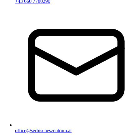
+43 660 7780290
office@serbischeszentrum.at