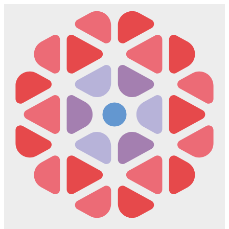
Скочите
на
садржај