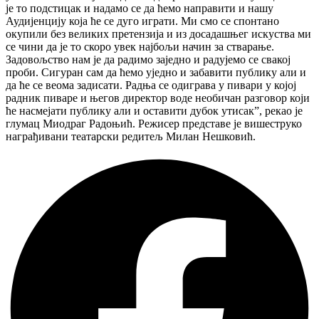
је то подстицак и надамо се да ћемо направити и нашу
Аудијенцију која ће се дуго играти. Ми смо се спонтано
окупили без великих претензија и из досадашњег искуства ми
се чини да је то скоро увек најбољи начин за стварање.
Задовољство нам је да радимо заједно и радујемо се свакој
проби. Сигуран сам да ћемо уједно и забавити публику али и
да ће се веома задисати. Радња се одиграва у пивари у којој
радник пиваре и његов директор воде необичан разговор који
ће насмејати публику али и оставити дубок утисак”, рекао је
глумац Миодраг Радоњић. Режисер представе је вишеструко
награђивани театарски редитељ Милан Нешковић.