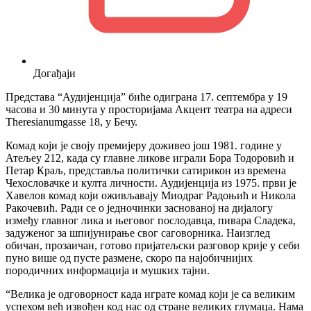
Догађаји
Представа “Аудијенција” биће одиграна 17. септембра у 19
часова и 30 минута у просторијама Акцент театра на адреси
Theresianumgasse 18, у Бечу.
Комад који је своју премијеру доживео још 1981. године у
Атељеу 212, када су главне ликове играли Бора Тодоровић и
Петар Краљ, представља политички сатирикон из времена
Чехословачке и култа личности. Аудијенција из 1975. први је
Хавелов комад који оживљавају Миодраг Радоњић и Никола
Ракочевић. Ради се о једночинки заснованој на дијалогу
између главног лика и његовог послодавца, пивара Сладека,
задуженог за шпијунирање свог саговорника. Наизглед
обичан, прозаичан, готово пријатељски разговор крије у себи
пуно више од пусте размене, скоро па најобичнијих
породичних информација и мушких тајни.
“Велика је одговорност када играте комад који је са великим
успехом већ извођен код нас од стране великих глумаца. Нама