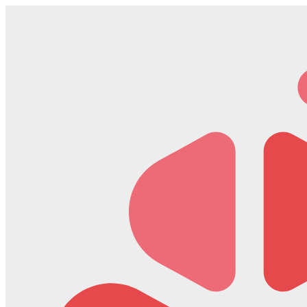
Скочите
на
садржај