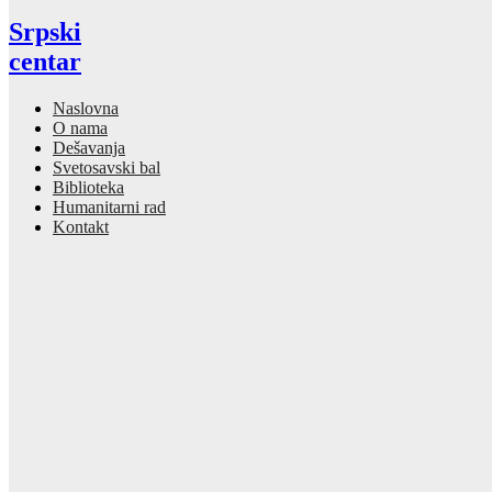
Srpski
centar
Naslovna
O nama
Dešavanja
Svetosavski bal
Biblioteka
Humanitarni rad
Kontakt