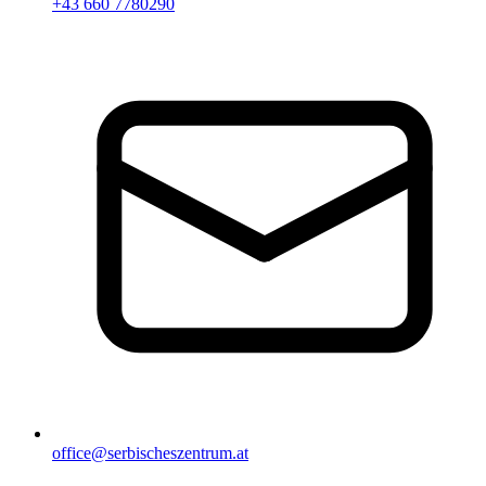
+43 660 7780290
office@serbischeszentrum.at