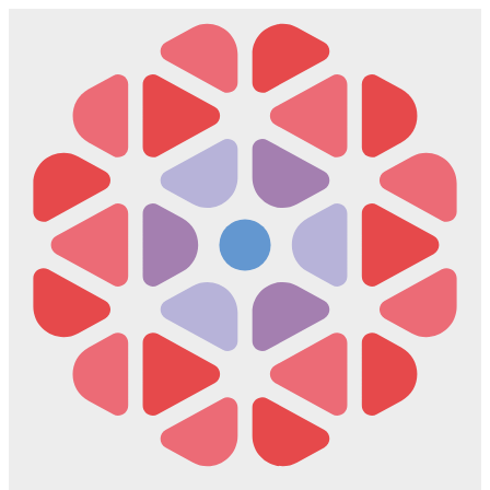
Скочите
на
садржај