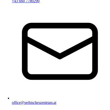
+43 660 7780290
office@serbischeszentrum.at