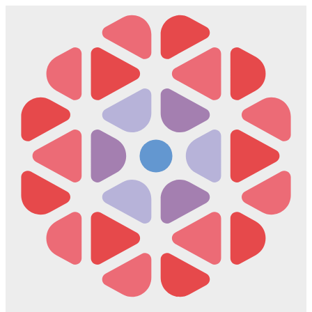
Скочите
на
садржај